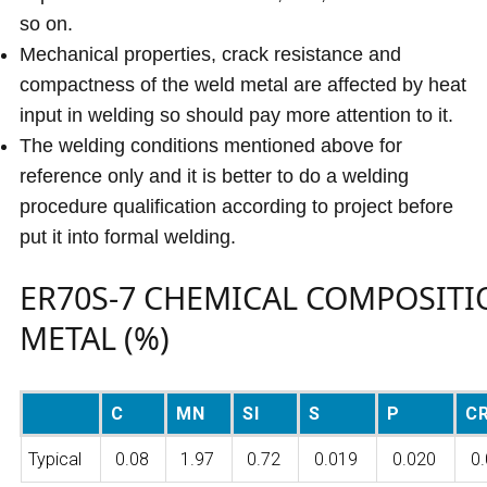
so on.
Mechanical properties, crack resistance and
compactness of the weld metal are affected by heat
input in welding so should pay more attention to it.
The welding conditions mentioned above for
reference only and it is better to do a welding
procedure qualification according to project before
put it into formal welding.
ER70S-7 CHEMICAL COMPOSITI
METAL (%)
C
MN
SI
S
P
C
Typical
0.08
1.97
0.72
0.019
0.020
0